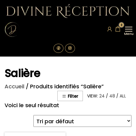
Aller
au
contenu
Divine
Location
0
de
Réception
vaisselle
Menu
La
Rochelle
Salière
Accueil
/ Produits identifiés “Salière”
VIEW:
24
/
48
/
ALL
Filter
Voici le seul résultat