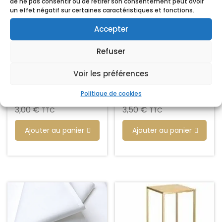
de ne pas consentir ou de retirer son consentement peut avoir
un effet négatif sur certaines caractéristiques et fonctions.
Accepter
Refuser
Voir les préférences
Chandelier Anuya
Chandelier Tizita 2
Politique de cookies
pièces
3,00
€
3,50
€
TTC
TTC
Ajouter au panier
Ajouter au panier