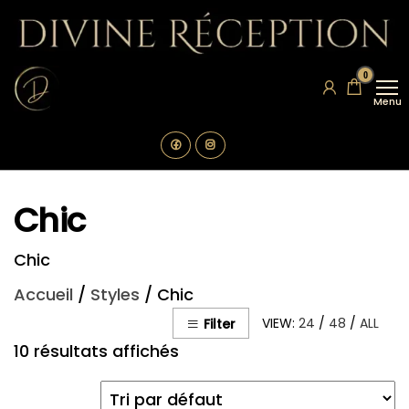
Aller
au
contenu
Divine
Location
0
de
Réception
vaisselle
Menu
La
Rochelle
Chic
Chic
Accueil
/
Styles
/ Chic
VIEW:
24
/
48
/
ALL
Filter
10 résultats affichés