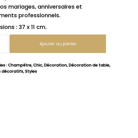
os mariages, anniversaires et
ments professionnels.
ions : 37 x 11 cm.
ité
Ajouter au panier
e
es :
Champêtre
,
Chic
,
Décoration
,
Décoration de table
,
 décoratifs
,
Styles