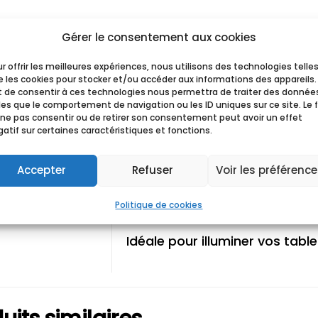
Gérer le consentement aux cookies
Tweetez ce
Envoyez sur
produit
Facebook
r offrir les meilleures expériences, nous utilisons des technologies telle
 les cookies pour stocker et/ou accéder aux informations des appareils.
it de consentir à ces technologies nous permettra de traiter des donnée
les que le comportement de navigation ou les ID uniques sur ce site. Le f
iption
Description
 ne pas consentir ou de retirer son consentement peut avoir un effet
atif sur certaines caractéristiques et fonctions.
(0)
La lampe NOVA apporte une 
événements.
Accepter
Refuser
Voir les préférenc
La lampe NOVA est de couleur
Politique de cookies
dispose d’un éclairage LED à i
Idéale pour illuminer vos tabl