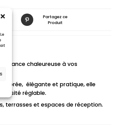
Partagez ce
Produit
s
 Le
s
ait
ambiance chaleureuse à vos
es
 dorée, élégante et pratique, elle
ntensité réglable.
es, terrasses et espaces de réception.