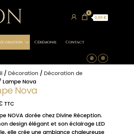
0
0,00 €
écoration
Cérémonie
Contact
l
/
Décoration
/
Décoration de
/ Lampe Nova
pe Nova
€
TTC
mpe NOVA dorée chez Divine Réception.
on design élégant et son éclairage LED
le, elle crée une ambiance chaleureuse