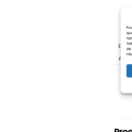
Pou
que
fa
tel
Descr
de
nég
Avis 