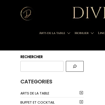
Aller
Divine
au
Location
de
Réception
contenu
vaisselle
La
Rochelle
Arts de la table
Mobilier
Ling
RECHERCHER
CATEGORIES
ARTS DE LA TABLE
BUFFET ET COCKTAIL