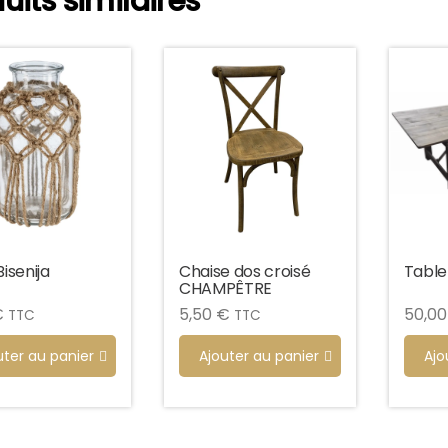
uits similaires
isenija
Chaise dos croisé
Table
CHAMPÊTRE
€
5,50
€
50,0
TTC
TTC
uter au panier
Ajouter au panier
Ajo