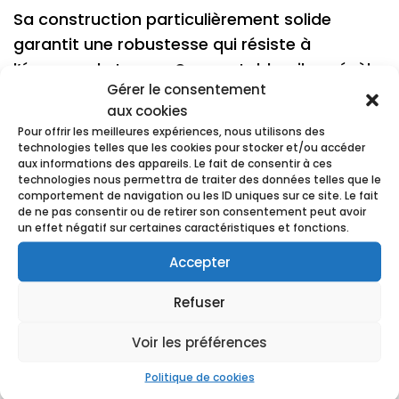
Sa construction particulièrement solide
garantit une robustesse qui résiste à
l’épreuve du temps. Sur vos tables, il se révèle
Gérer le consentement
être un élément très stable, ajoutant une note
aux cookies
de confiance à chaque utilisation.
Pour offrir les meilleures expériences, nous utilisons des
technologies telles que les cookies pour stocker et/ou accéder
Sa préhension est délicate, instinctive, où
aux informations des appareils. Le fait de consentir à ces
l’esthétique se marie harmonieusement à la
technologies nous permettra de traiter des données telles que le
comportement de navigation ou les ID uniques sur ce site. Le fait
solidité. Optez pour l’excellence tant visuelle
de ne pas consentir ou de retirer son consentement peut avoir
que fonctionnelle avec ce gobelet, et créez
un effet négatif sur certaines caractéristiques et fonctions.
des souvenirs romantiques à chaque
Accepter
dégustation.
Refuser
Voir les préférences
Produits similaires
Politique de cookies