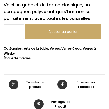
Voici un gobelet de forme classique, un
compagnon polyvalent qui s’harmonise
parfaitement avec toutes les vaisselles.
quantité
Ajouter au panier
de
Gobelet
Inspiration,
Catégories :
Arts de la table
,
Verres
,
Verres à eau
,
Verres à
Whisky
33cl
Étiquette :
Verres
Tweetez ce
Envoyez sur
produit
Facebook
Partagez ce
Produit